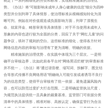
制定了一系列精细化的分类和标准，实现精准施策的治理优
势。《办法》将“可能影响未成年人身心健康的信息”细分为四种
类型并分别列举了具体情形，使治理标准从模糊感知转化为清
晰可判。例如在对价值观造成负面影响方面，列举了漠视生
命、炫富拜金、畸形审美等具体情形；对于不当使用未成年人
形象的内容也进行较为全面的分类，回应了关于“网红儿童”的问
题争议，填补了规则的空白。这些标准的细化，使得各方针对
网络信息内容的审核与治理有了更为清晰、明确的依据。
精准施策的治理优势，在实践中体现为三个层次。一是明
确平台审核边界，比如此前各平台对“网络黑话烂梗”的审查标准
并不统一，《办法》将“通过谐音梗、缩写词、拆解字、图文结
合等形式传播不良网络用语”明确纳入可能引发或者诱导不良行
为的信息类型，使得平台审核有了统一依据，避免遗漏风险内
容，也可以防范过度扩大打击范围。二是明确监管执法尺度，
为规范执法提供统一且具象的裁量基准。监管部门可依据分类
清单中的具体情形，精准对标、高效认定，确保监管行为合法